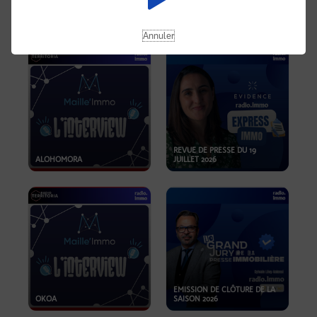
OPPORTUNITÉS… ET SI LE BON
PLAN SE TROUVAIT LÀ OÙ ON
EMISSION SPÉCIALE SIBCA
NE REGARDE PAS ASSEZ ?
2026
Annuler
REVUE DE PRESSE DU 19
ALOHOMORA
JUILLET 2026
EMISSION DE CLÔTURE DE LA
OKOA
SAISON 2026