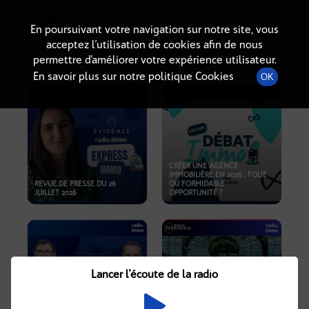
Radio-immo.fr
Premiere webradio d'information immobiliere
En poursuivant votre navigation sur notre site, vous
acceptez l’utilisation de cookies afin de nous
PODCASTS
permettre d’améliorer votre expérience utilisateur.
En savoir plus sur notre politique Cookies
OK
CRÉER UNE AGENCE
IMMOBILIÈRE EN 2026 : FOLIE
REVUE DE PRESSE DU 26
OU FORMIDABLE
JUILLET 2026
OPPORTUNITÉ ?
Lancer l'écoute de la radio
CRISE IMMOBILIÈRE, PRIX EN
BAISSE, NOUVELLES