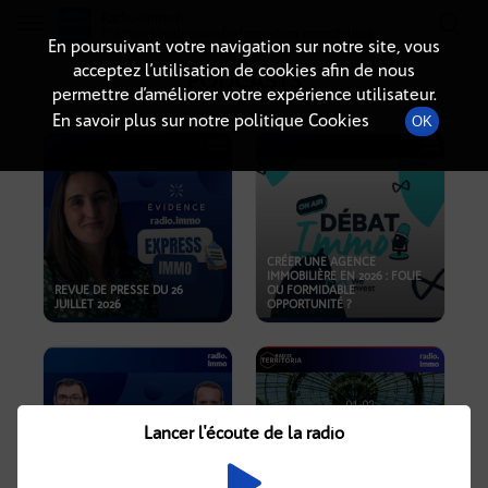
Radio-immo.fr
Premiere webradio d'information immobiliere
En poursuivant votre navigation sur notre site, vous
acceptez l’utilisation de cookies afin de nous
PODCASTS
permettre d’améliorer votre expérience utilisateur.
En savoir plus sur notre politique Cookies
OK
CRÉER UNE AGENCE
IMMOBILIÈRE EN 2026 : FOLIE
REVUE DE PRESSE DU 26
OU FORMIDABLE
JUILLET 2026
OPPORTUNITÉ ?
Lancer l'écoute de la radio
CRISE IMMOBILIÈRE, PRIX EN
BAISSE, NOUVELLES