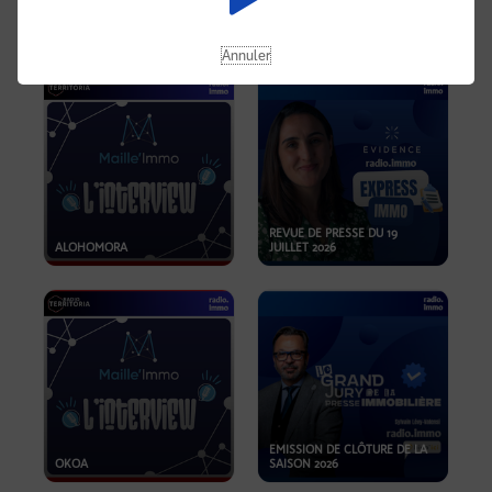
OPPORTUNITÉS… ET SI LE BON
PLAN SE TROUVAIT LÀ OÙ ON
EMISSION SPÉCIALE SIBCA
NE REGARDE PAS ASSEZ ?
2026
Annuler
REVUE DE PRESSE DU 19
ALOHOMORA
JUILLET 2026
EMISSION DE CLÔTURE DE LA
OKOA
SAISON 2026