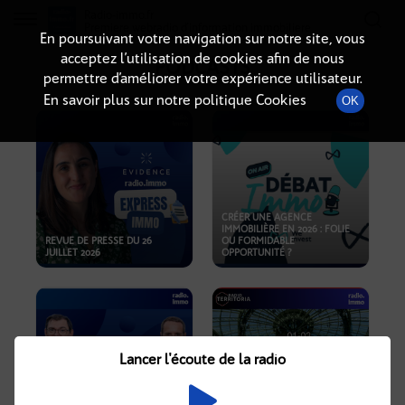
Radio-immo.fr
Premiere webradio d'information immobiliere
En poursuivant votre navigation sur notre site, vous
acceptez l’utilisation de cookies afin de nous
PODCASTS
permettre d’améliorer votre expérience utilisateur.
En savoir plus sur notre politique Cookies
OK
CRÉER UNE AGENCE
IMMOBILIÈRE EN 2026 : FOLIE
REVUE DE PRESSE DU 26
OU FORMIDABLE
JUILLET 2026
OPPORTUNITÉ ?
Lancer l'écoute de la radio
CRISE IMMOBILIÈRE, PRIX EN
BAISSE, NOUVELLES