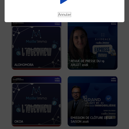
OPPORTUNITÉS… ET SI LE BON
PLAN SE TROUVAIT LÀ OÙ ON
EMISSION SPÉCIALE SIBCA
NE REGARDE PAS ASSEZ ?
2026
Annuler
REVUE DE PRESSE DU 19
ALOHOMORA
JUILLET 2026
EMISSION DE CLÔTURE DE LA
OKOA
SAISON 2026