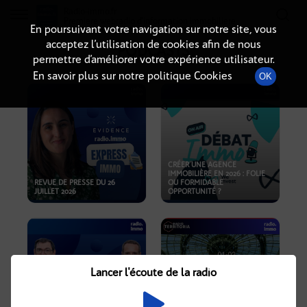
Radio-immo.fr
Premiere webradio d'information immobiliere
En poursuivant votre navigation sur notre site, vous
acceptez l’utilisation de cookies afin de nous
PODCASTS
permettre d’améliorer votre expérience utilisateur.
En savoir plus sur notre politique Cookies
OK
CRÉER UNE AGENCE
IMMOBILIÈRE EN 2026 : FOLIE
REVUE DE PRESSE DU 26
OU FORMIDABLE
JUILLET 2026
OPPORTUNITÉ ?
Lancer l'écoute de la radio
CRISE IMMOBILIÈRE, PRIX EN
BAISSE, NOUVELLES