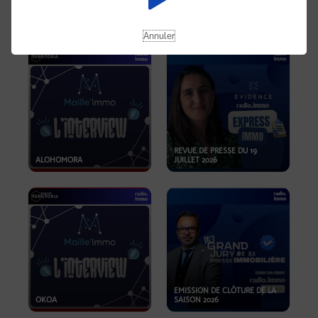
OPPORTUNITÉS… ET SI LE BON
PLAN SE TROUVAIT LÀ OÙ ON
EMISSION SPÉCIALE SIBCA
NE REGARDE PAS ASSEZ ?
2026
Annuler
REVUE DE PRESSE DU 19
ALOHOMORA
JUILLET 2026
EMISSION DE CLÔTURE DE LA
OKOA
SAISON 2026