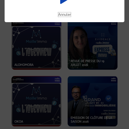
OPPORTUNITÉS… ET SI LE BON
PLAN SE TROUVAIT LÀ OÙ ON
EMISSION SPÉCIALE SIBCA
NE REGARDE PAS ASSEZ ?
2026
Annuler
REVUE DE PRESSE DU 19
ALOHOMORA
JUILLET 2026
EMISSION DE CLÔTURE DE LA
OKOA
SAISON 2026