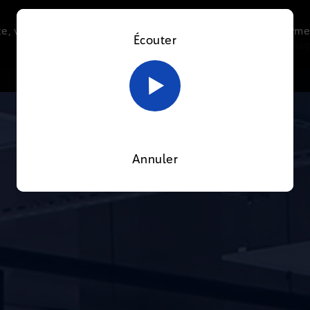
e, vous acceptez l’utilisation de cookies afin de nous perme
Écouter
Le direct
Thématiques
La radio
Le mag
En savoir plus sur notre politique Cookies
OK
Annuler