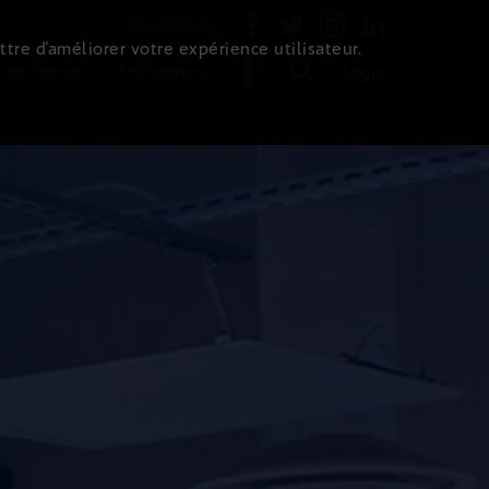
Newsletter
ttre d’améliorer votre expérience utilisateur.
 de l'immo
Evénements
Login