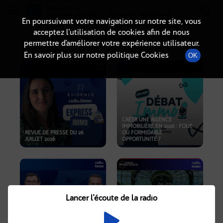
Radio-immo.fr
Premiere webradio d'information immobiliere
En poursuivant votre navigation sur notre site, vous
acceptez l’utilisation de cookies afin de nous
PODCASTS
permettre d’améliorer votre expérience utilisateur.
En savoir plus sur notre politique Cookies
OK
CRÉER UNE AGENCE
IMMOBILIÈRE EN 2026 : FOLIE
REVUE DE PRESSE DU 26
OU FORMIDABLE
JUILLET 2026
OPPORTUNITÉ ?
Lancer l'écoute de la radio
CRISE IMMOBILIÈRE, PRIX EN
BAISSE, NOUVELLES