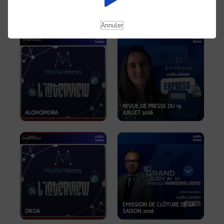
OPPORTUNITÉS… ET SI LE BON
PLAN SE TROUVAIT LÀ OÙ ON
EMISSION SPÉCIALE SIBCA
NE REGARDE PAS ASSEZ ?
2026
Annuler
REVUE DE PRESSE DU 19
ALOHOMORA
JUILLET 2026
EMISSION DE CLÔTURE DE LA
OKOA
SAISON 2026