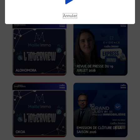
OPPORTUNITÉS… ET SI LE BON
PLAN SE TROUVAIT LÀ OÙ ON
EMISSION SPÉCIALE SIBCA
NE REGARDE PAS ASSEZ ?
2026
Annuler
REVUE DE PRESSE DU 19
ALOHOMORA
JUILLET 2026
EMISSION DE CLÔTURE DE LA
OKOA
SAISON 2026