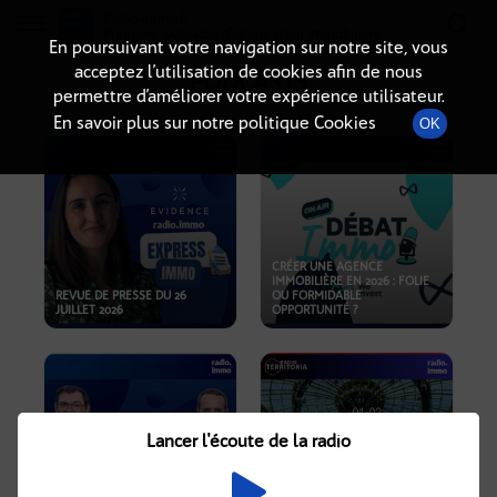
Radio-immo.fr
Premiere webradio d'information immobiliere
En poursuivant votre navigation sur notre site, vous
acceptez l’utilisation de cookies afin de nous
PODCASTS
permettre d’améliorer votre expérience utilisateur.
En savoir plus sur notre politique Cookies
OK
CRÉER UNE AGENCE
IMMOBILIÈRE EN 2026 : FOLIE
REVUE DE PRESSE DU 26
OU FORMIDABLE
JUILLET 2026
OPPORTUNITÉ ?
Lancer l'écoute de la radio
CRISE IMMOBILIÈRE, PRIX EN
BAISSE, NOUVELLES