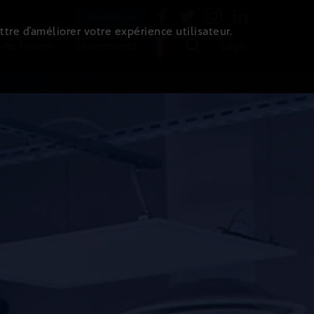
Newsletter
ttre d’améliorer votre expérience utilisateur.
 de l'immo
Evénements
Login