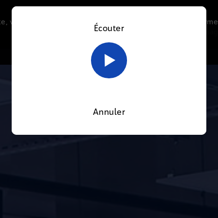
e, vous acceptez l’utilisation de cookies afin de nous perme
Écouter
Le direct
Thématiques
La radio
Le mag
En savoir plus sur notre politique Cookies
OK
Annuler