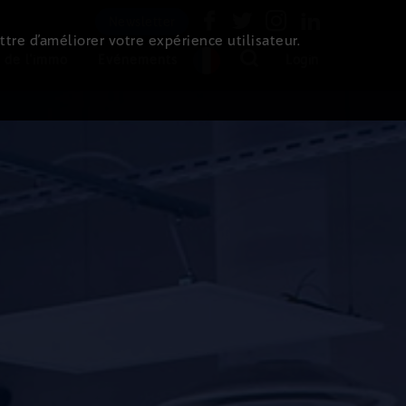
Newsletter
ttre d’améliorer votre expérience utilisateur.
 de l'immo
Evénements
Login