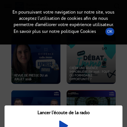
Radio-immo.fr
Premiere webradio d'information immobiliere
En poursuivant votre navigation sur notre site, vous
acceptez l’utilisation de cookies afin de nous
PODCASTS
permettre d’améliorer votre expérience utilisateur.
En savoir plus sur notre politique Cookies
OK
CRÉER UNE AGENCE
IMMOBILIÈRE EN 2026 : FOLIE
REVUE DE PRESSE DU 26
OU FORMIDABLE
JUILLET 2026
OPPORTUNITÉ ?
Lancer l'écoute de la radio
CRISE IMMOBILIÈRE, PRIX EN
BAISSE, NOUVELLES