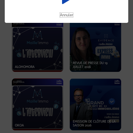
OPPORTUNITÉS… ET SI LE BON
PLAN SE TROUVAIT LÀ OÙ ON
EMISSION SPÉCIALE SIBCA
NE REGARDE PAS ASSEZ ?
2026
Annuler
REVUE DE PRESSE DU 19
ALOHOMORA
JUILLET 2026
EMISSION DE CLÔTURE DE LA
OKOA
SAISON 2026