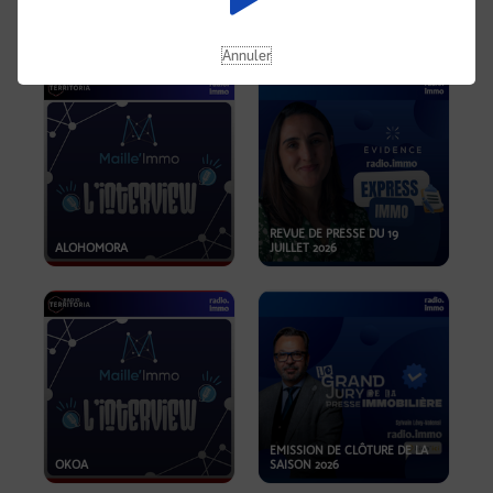
OPPORTUNITÉS… ET SI LE BON
PLAN SE TROUVAIT LÀ OÙ ON
EMISSION SPÉCIALE SIBCA
NE REGARDE PAS ASSEZ ?
2026
Annuler
REVUE DE PRESSE DU 19
ALOHOMORA
JUILLET 2026
EMISSION DE CLÔTURE DE LA
OKOA
SAISON 2026