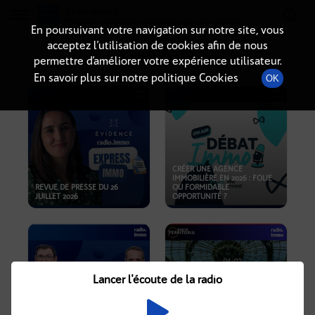
Radio-immo.fr
Premiere webradio d'information immobiliere
En poursuivant votre navigation sur notre site, vous
acceptez l’utilisation de cookies afin de nous
PODCASTS
permettre d’améliorer votre expérience utilisateur.
En savoir plus sur notre politique Cookies
OK
CRÉER UNE AGENCE
IMMOBILIÈRE EN 2026 : FOLIE
REVUE DE PRESSE DU 26
OU FORMIDABLE
JUILLET 2026
OPPORTUNITÉ ?
Lancer l'écoute de la radio
CRISE IMMOBILIÈRE, PRIX EN
BAISSE, NOUVELLES