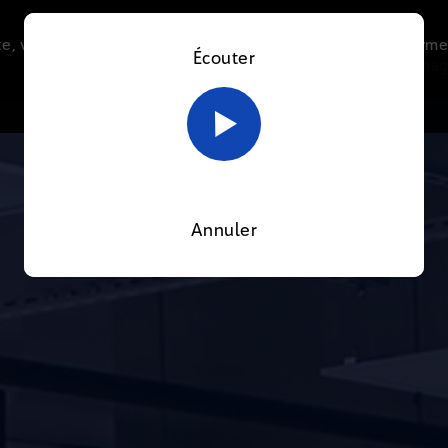
e, vous acceptez l’utilisation de cookies afin de nous perme
Écouter
Le direct
Thématiques
La radio
Le mag
En savoir plus sur notre politique Cookies
OK
Annuler