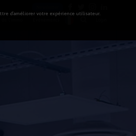
Newsletter
ttre d’améliorer votre expérience utilisateur.
 de l'immo
Evénements
Login