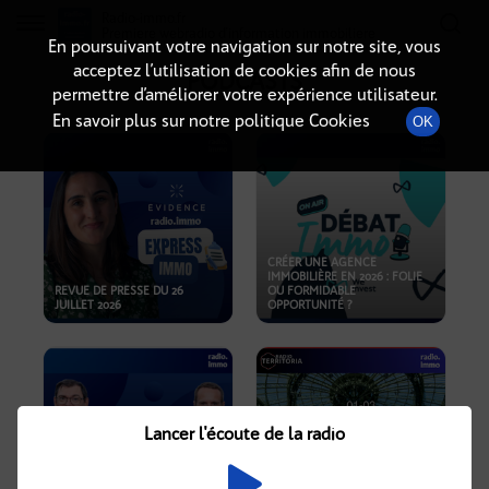
Radio-immo.fr
Premiere webradio d'information immobiliere
En poursuivant votre navigation sur notre site, vous
acceptez l’utilisation de cookies afin de nous
PODCASTS
permettre d’améliorer votre expérience utilisateur.
En savoir plus sur notre politique Cookies
OK
CRÉER UNE AGENCE
IMMOBILIÈRE EN 2026 : FOLIE
REVUE DE PRESSE DU 26
OU FORMIDABLE
JUILLET 2026
OPPORTUNITÉ ?
Lancer l'écoute de la radio
CRISE IMMOBILIÈRE, PRIX EN
BAISSE, NOUVELLES