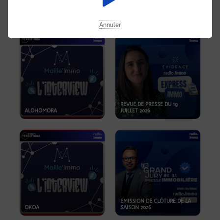
OPPORTUNITÉS… ET SI LE BON
PLAN SE TROUVAIT LÀ OÙ ON
EMISSION SPÉCIALE SIBCA
NE REGARDE PAS ASSEZ ?
2026
Annuler
REVUE DE PRESSE DU 19
ALOHOMORA
JUILLET 2026
EMISSION DE CLÔTURE DE LA
OKOA
SAISON 2026