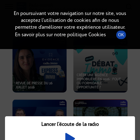
Radio-immo.fr
Premiere webradio d'information immobiliere
En poursuivant votre navigation sur notre site, vous
acceptez l’utilisation de cookies afin de nous
PODCASTS
permettre d’améliorer votre expérience utilisateur.
En savoir plus sur notre politique Cookies
OK
CRÉER UNE AGENCE
IMMOBILIÈRE EN 2026 : FOLIE
REVUE DE PRESSE DU 26
OU FORMIDABLE
JUILLET 2026
OPPORTUNITÉ ?
Lancer l'écoute de la radio
CRISE IMMOBILIÈRE, PRIX EN
BAISSE, NOUVELLES