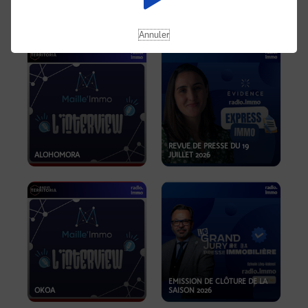
OPPORTUNITÉS… ET SI LE BON
PLAN SE TROUVAIT LÀ OÙ ON
EMISSION SPÉCIALE SIBCA
NE REGARDE PAS ASSEZ ?
2026
Annuler
REVUE DE PRESSE DU 19
ALOHOMORA
JUILLET 2026
EMISSION DE CLÔTURE DE LA
OKOA
SAISON 2026