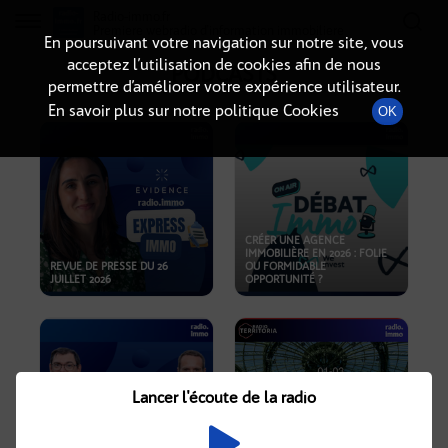
Radio-immo.fr
Premiere webradio d'information immobiliere
En poursuivant votre navigation sur notre site, vous
acceptez l’utilisation de cookies afin de nous
PODCASTS
permettre d’améliorer votre expérience utilisateur.
En savoir plus sur notre politique Cookies
OK
CRÉER UNE AGENCE
IMMOBILIÈRE EN 2026 : FOLIE
REVUE DE PRESSE DU 26
OU FORMIDABLE
JUILLET 2026
OPPORTUNITÉ ?
Lancer l'écoute de la radio
CRISE IMMOBILIÈRE, PRIX EN
BAISSE, NOUVELLES