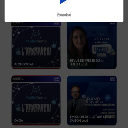
OPPORTUNITÉS… ET SI LE BON
PLAN SE TROUVAIT LÀ OÙ ON
EMISSION SPÉCIALE SIBCA
NE REGARDE PAS ASSEZ ?
2026
Annuler
REVUE DE PRESSE DU 19
ALOHOMORA
JUILLET 2026
EMISSION DE CLÔTURE DE LA
OKOA
SAISON 2026