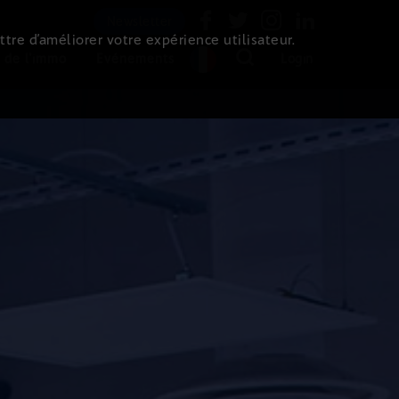
Newsletter
ttre d’améliorer votre expérience utilisateur.
 de l'immo
Evénements
Login