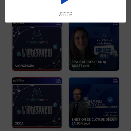
OPPORTUNITÉS… ET SI LE BON
PLAN SE TROUVAIT LÀ OÙ ON
EMISSION SPÉCIALE SIBCA
NE REGARDE PAS ASSEZ ?
2026
Annuler
REVUE DE PRESSE DU 19
ALOHOMORA
JUILLET 2026
EMISSION DE CLÔTURE DE LA
OKOA
SAISON 2026