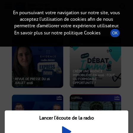
Radio-immo.fr
Premiere webradio d'information immobiliere
En poursuivant votre navigation sur notre site, vous
acceptez l’utilisation de cookies afin de nous
PODCASTS
permettre d’améliorer votre expérience utilisateur.
En savoir plus sur notre politique Cookies
OK
CRÉER UNE AGENCE
IMMOBILIÈRE EN 2026 : FOLIE
REVUE DE PRESSE DU 26
OU FORMIDABLE
JUILLET 2026
OPPORTUNITÉ ?
Lancer l'écoute de la radio
CRISE IMMOBILIÈRE, PRIX EN
BAISSE, NOUVELLES