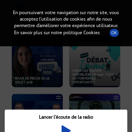
Radio-immo.fr
Premiere webradio d'information immobiliere
En poursuivant votre navigation sur notre site, vous
acceptez l’utilisation de cookies afin de nous
PODCASTS
permettre d’améliorer votre expérience utilisateur.
En savoir plus sur notre politique Cookies
OK
CRÉER UNE AGENCE
IMMOBILIÈRE EN 2026 : FOLIE
REVUE DE PRESSE DU 26
OU FORMIDABLE
JUILLET 2026
OPPORTUNITÉ ?
Lancer l'écoute de la radio
CRISE IMMOBILIÈRE, PRIX EN
BAISSE, NOUVELLES