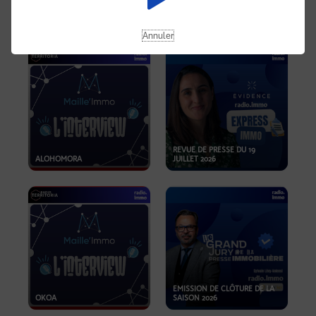
OPPORTUNITÉS… ET SI LE BON
PLAN SE TROUVAIT LÀ OÙ ON
EMISSION SPÉCIALE SIBCA
NE REGARDE PAS ASSEZ ?
2026
Annuler
REVUE DE PRESSE DU 19
ALOHOMORA
JUILLET 2026
EMISSION DE CLÔTURE DE LA
OKOA
SAISON 2026