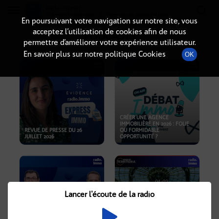
Radio-immo.fr
Premiere webradio d'information immobiliere
En poursuivant votre navigation sur notre site, vous
acceptez l’utilisation de cookies afin de nous
PODCASTS
permettre d’améliorer votre expérience utilisateur.
En savoir plus sur notre politique Cookies
OK
CRÉER UNE AGENCE
IMMOBILIÈRE EN 2026 : FOLIE
REVUE DE PRESSE DU 26
OU FORMIDABLE
JUILLET 2026
OPPORTUNITÉ ?
Lancer l'écoute de la radio
CRISE IMMOBILIÈRE, PRIX EN
BAISSE, NOUVELLES