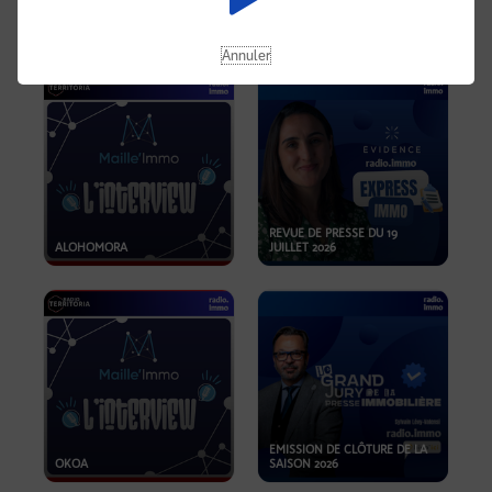
OPPORTUNITÉS… ET SI LE BON
PLAN SE TROUVAIT LÀ OÙ ON
EMISSION SPÉCIALE SIBCA
NE REGARDE PAS ASSEZ ?
2026
Annuler
REVUE DE PRESSE DU 19
ALOHOMORA
JUILLET 2026
EMISSION DE CLÔTURE DE LA
OKOA
SAISON 2026