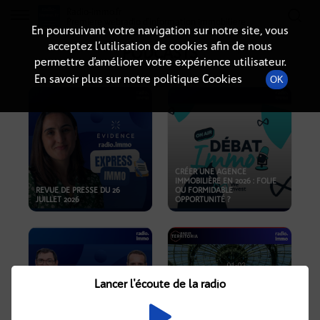
Radio-immo.fr
Premiere webradio d'information immobiliere
En poursuivant votre navigation sur notre site, vous
acceptez l’utilisation de cookies afin de nous
PODCASTS
permettre d’améliorer votre expérience utilisateur.
En savoir plus sur notre politique Cookies
OK
CRÉER UNE AGENCE
IMMOBILIÈRE EN 2026 : FOLIE
REVUE DE PRESSE DU 26
OU FORMIDABLE
JUILLET 2026
OPPORTUNITÉ ?
Lancer l'écoute de la radio
CRISE IMMOBILIÈRE, PRIX EN
BAISSE, NOUVELLES