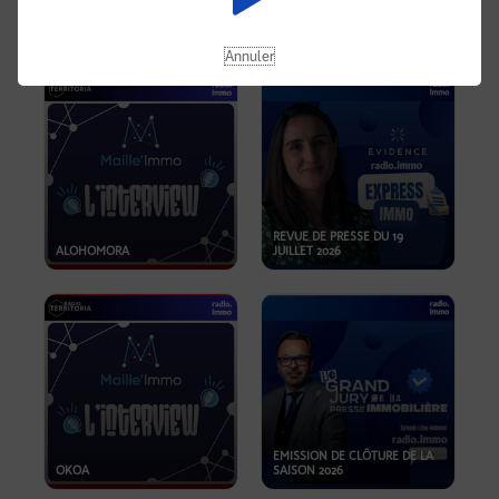
OPPORTUNITÉS… ET SI LE BON
PLAN SE TROUVAIT LÀ OÙ ON
EMISSION SPÉCIALE SIBCA
NE REGARDE PAS ASSEZ ?
2026
Annuler
REVUE DE PRESSE DU 19
ALOHOMORA
JUILLET 2026
EMISSION DE CLÔTURE DE LA
OKOA
SAISON 2026