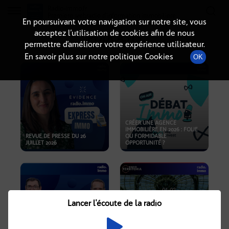
Radio-immo.fr
Premiere webradio d'information immobiliere
En poursuivant votre navigation sur notre site, vous
acceptez l’utilisation de cookies afin de nous
PODCASTS
permettre d’améliorer votre expérience utilisateur.
En savoir plus sur notre politique Cookies
OK
CRÉER UNE AGENCE
IMMOBILIÈRE EN 2026 : FOLIE
REVUE DE PRESSE DU 26
OU FORMIDABLE
JUILLET 2026
OPPORTUNITÉ ?
Lancer l'écoute de la radio
CRISE IMMOBILIÈRE, PRIX EN
BAISSE, NOUVELLES