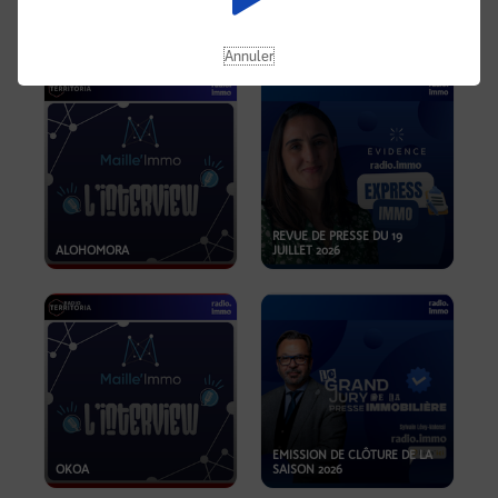
OPPORTUNITÉS… ET SI LE BON
PLAN SE TROUVAIT LÀ OÙ ON
EMISSION SPÉCIALE SIBCA
NE REGARDE PAS ASSEZ ?
2026
Annuler
REVUE DE PRESSE DU 19
ALOHOMORA
JUILLET 2026
EMISSION DE CLÔTURE DE LA
OKOA
SAISON 2026