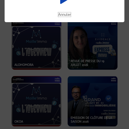
OPPORTUNITÉS… ET SI LE BON
PLAN SE TROUVAIT LÀ OÙ ON
EMISSION SPÉCIALE SIBCA
NE REGARDE PAS ASSEZ ?
2026
Annuler
REVUE DE PRESSE DU 19
ALOHOMORA
JUILLET 2026
EMISSION DE CLÔTURE DE LA
OKOA
SAISON 2026