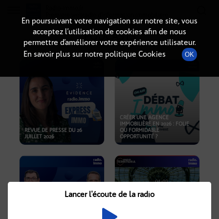
Radio-immo.fr
Premiere webradio d'information immobiliere
En poursuivant votre navigation sur notre site, vous
acceptez l’utilisation de cookies afin de nous
PODCASTS
permettre d’améliorer votre expérience utilisateur.
En savoir plus sur notre politique Cookies
OK
CRÉER UNE AGENCE
IMMOBILIÈRE EN 2026 : FOLIE
REVUE DE PRESSE DU 26
OU FORMIDABLE
JUILLET 2026
OPPORTUNITÉ ?
Lancer l'écoute de la radio
CRISE IMMOBILIÈRE, PRIX EN
BAISSE, NOUVELLES