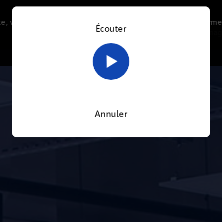
e, vous acceptez l’utilisation de cookies afin de nous perme
Écouter
Le direct
Thématiques
La radio
Le mag
En savoir plus sur notre politique Cookies
OK
Annuler