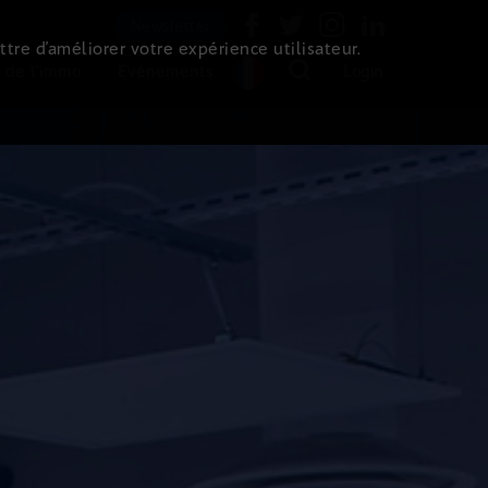
Newsletter
ttre d’améliorer votre expérience utilisateur.
 de l'immo
Evénements
Login