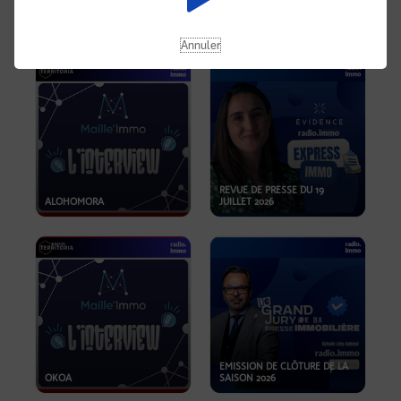
OPPORTUNITÉS… ET SI LE BON
PLAN SE TROUVAIT LÀ OÙ ON
EMISSION SPÉCIALE SIBCA
NE REGARDE PAS ASSEZ ?
2026
Annuler
REVUE DE PRESSE DU 19
ALOHOMORA
JUILLET 2026
EMISSION DE CLÔTURE DE LA
OKOA
SAISON 2026