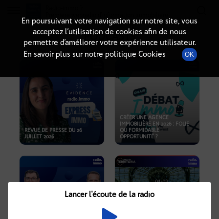
Radio-immo.fr
Premiere webradio d'information immobiliere
En poursuivant votre navigation sur notre site, vous
acceptez l’utilisation de cookies afin de nous
PODCASTS
permettre d’améliorer votre expérience utilisateur.
En savoir plus sur notre politique Cookies
OK
CRÉER UNE AGENCE
IMMOBILIÈRE EN 2026 : FOLIE
REVUE DE PRESSE DU 26
OU FORMIDABLE
JUILLET 2026
OPPORTUNITÉ ?
Lancer l'écoute de la radio
CRISE IMMOBILIÈRE, PRIX EN
BAISSE, NOUVELLES