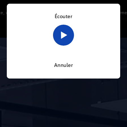
e, vous acceptez l’utilisation de cookies afin de nous perme
Écouter
Le direct
Thématiques
La radio
Le mag
En savoir plus sur notre politique Cookies
OK
Annuler