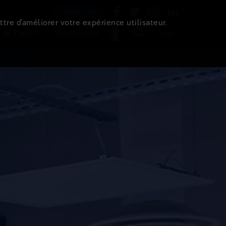
Newsletter
ttre d’améliorer votre expérience utilisateur.
 de l'immo
Evénements
Login