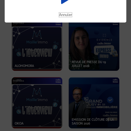
OPPORTUNITÉS… ET SI LE BON
PLAN SE TROUVAIT LÀ OÙ ON
EMISSION SPÉCIALE SIBCA
NE REGARDE PAS ASSEZ ?
2026
Annuler
REVUE DE PRESSE DU 19
ALOHOMORA
JUILLET 2026
EMISSION DE CLÔTURE DE LA
OKOA
SAISON 2026