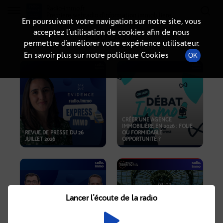
Radio-immo.fr
Premiere webradio d'information immobiliere
En poursuivant votre navigation sur notre site, vous
acceptez l’utilisation de cookies afin de nous
PODCASTS
permettre d’améliorer votre expérience utilisateur.
En savoir plus sur notre politique Cookies
OK
CRÉER UNE AGENCE
IMMOBILIÈRE EN 2026 : FOLIE
REVUE DE PRESSE DU 26
OU FORMIDABLE
JUILLET 2026
OPPORTUNITÉ ?
Lancer l'écoute de la radio
CRISE IMMOBILIÈRE, PRIX EN
BAISSE, NOUVELLES