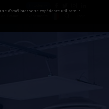
Newsletter
ttre d’améliorer votre expérience utilisateur.
 de l'immo
Evénements
Login