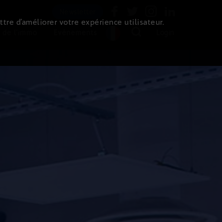
Newsletter
ttre d’améliorer votre expérience utilisateur.
 de l'immo
Evénements
Login