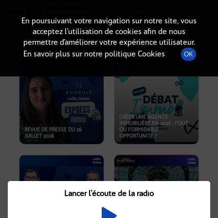
Radio-immo.fr
Premiere webradio d'information immobiliere
En poursuivant votre navigation sur notre site, vous
acceptez l’utilisation de cookies afin de nous
PODCASTS
permettre d’améliorer votre expérience utilisateur.
En savoir plus sur notre politique Cookies
OK
CRÉER UNE AGENCE
IMMOBILIÈRE EN 2026 : FOLIE
REVUE DE PRESSE DU 26
OU FORMIDABLE
JUILLET 2026
OPPORTUNITÉ ?
Lancer l'écoute de la radio
CRISE IMMOBILIÈRE, PRIX EN
BAISSE, NOUVELLES