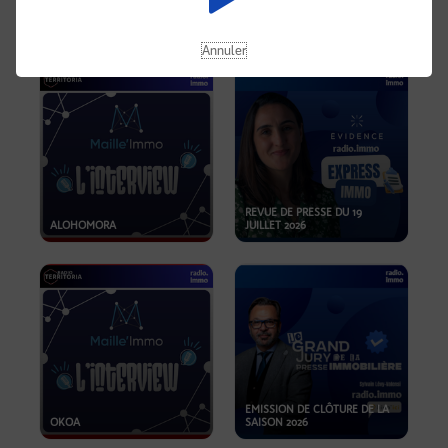
OPPORTUNITÉS… ET SI LE BON
PLAN SE TROUVAIT LÀ OÙ ON
EMISSION SPÉCIALE SIBCA
NE REGARDE PAS ASSEZ ?
2026
Annuler
REVUE DE PRESSE DU 19
ALOHOMORA
JUILLET 2026
EMISSION DE CLÔTURE DE LA
OKOA
SAISON 2026