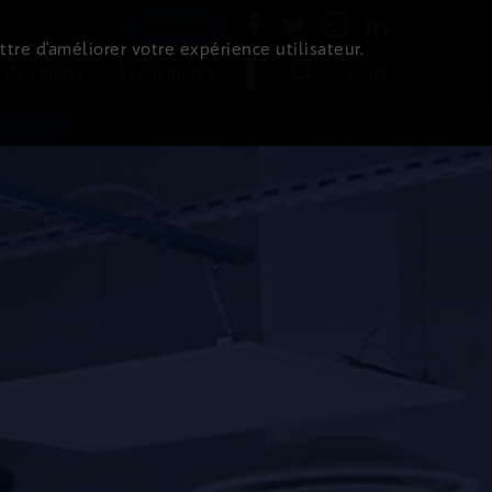
Newsletter
ttre d’améliorer votre expérience utilisateur.
 de l'immo
Evénements
Login