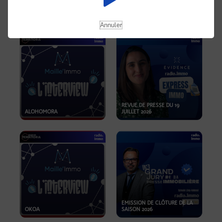
OPPORTUNITÉS… ET SI LE BON
PLAN SE TROUVAIT LÀ OÙ ON
EMISSION SPÉCIALE SIBCA
NE REGARDE PAS ASSEZ ?
2026
Annuler
REVUE DE PRESSE DU 19
ALOHOMORA
JUILLET 2026
EMISSION DE CLÔTURE DE LA
OKOA
SAISON 2026