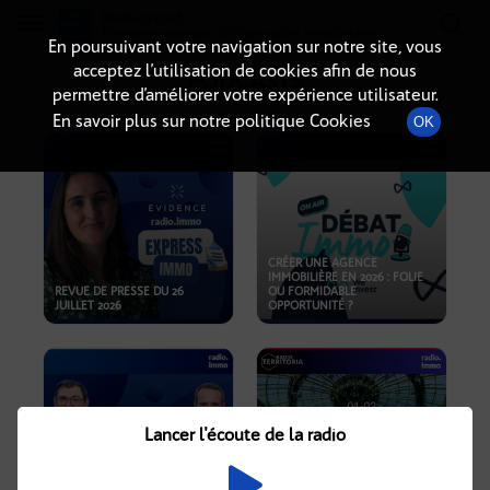
Radio-immo.fr
Premiere webradio d'information immobiliere
En poursuivant votre navigation sur notre site, vous
acceptez l’utilisation de cookies afin de nous
PODCASTS
permettre d’améliorer votre expérience utilisateur.
En savoir plus sur notre politique Cookies
OK
CRÉER UNE AGENCE
IMMOBILIÈRE EN 2026 : FOLIE
REVUE DE PRESSE DU 26
OU FORMIDABLE
JUILLET 2026
OPPORTUNITÉ ?
Lancer l'écoute de la radio
CRISE IMMOBILIÈRE, PRIX EN
BAISSE, NOUVELLES