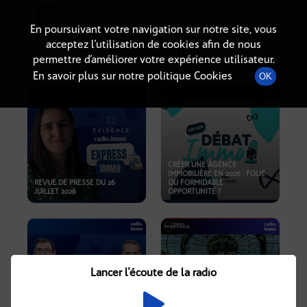
Radio-immo.fr
Premiere webradio d'information immobiliere
En poursuivant votre navigation sur notre site, vous
acceptez l’utilisation de cookies afin de nous
PODCASTS
permettre d’améliorer votre expérience utilisateur.
En savoir plus sur notre politique Cookies
OK
CRÉER UNE AGENCE
IMMOBILIÈRE EN 2026 : FOLIE
REVUE DE PRESSE DU 26
OU FORMIDABLE
JUILLET 2026
OPPORTUNITÉ ?
Lancer l'écoute de la radio
CRISE IMMOBILIÈRE, PRIX EN
BAISSE, NOUVELLES