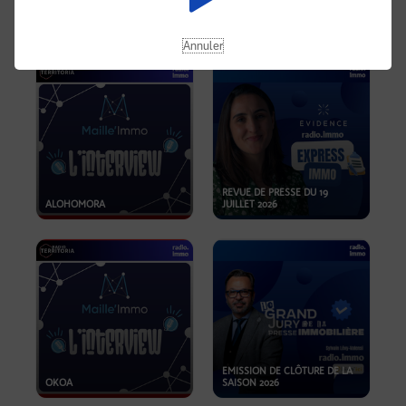
OPPORTUNITÉS… ET SI LE BON
PLAN SE TROUVAIT LÀ OÙ ON
EMISSION SPÉCIALE SIBCA
NE REGARDE PAS ASSEZ ?
2026
Annuler
REVUE DE PRESSE DU 19
ALOHOMORA
JUILLET 2026
EMISSION DE CLÔTURE DE LA
OKOA
SAISON 2026