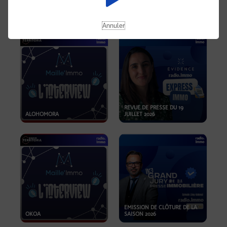
OPPORTUNITÉS… ET SI LE BON
PLAN SE TROUVAIT LÀ OÙ ON
EMISSION SPÉCIALE SIBCA
NE REGARDE PAS ASSEZ ?
2026
Annuler
REVUE DE PRESSE DU 19
ALOHOMORA
JUILLET 2026
EMISSION DE CLÔTURE DE LA
OKOA
SAISON 2026