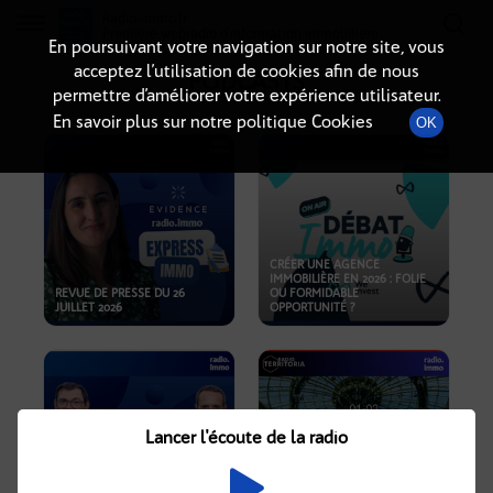
Radio-immo.fr
Premiere webradio d'information immobiliere
En poursuivant votre navigation sur notre site, vous
acceptez l’utilisation de cookies afin de nous
PODCASTS
permettre d’améliorer votre expérience utilisateur.
En savoir plus sur notre politique Cookies
OK
CRÉER UNE AGENCE
IMMOBILIÈRE EN 2026 : FOLIE
REVUE DE PRESSE DU 26
OU FORMIDABLE
JUILLET 2026
OPPORTUNITÉ ?
Lancer l'écoute de la radio
CRISE IMMOBILIÈRE, PRIX EN
BAISSE, NOUVELLES