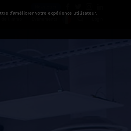
Newsletter
ttre d’améliorer votre expérience utilisateur.
 de l'immo
Evénements
Login