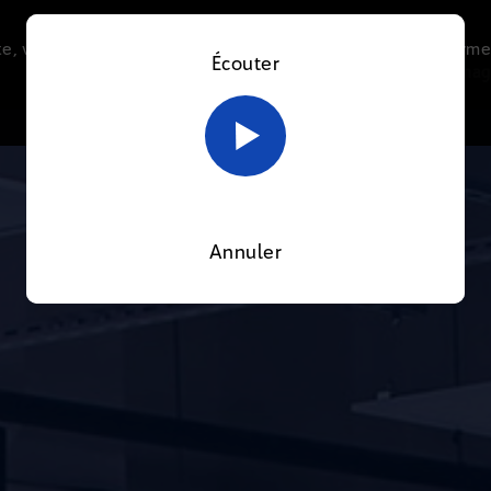
e, vous acceptez l’utilisation de cookies afin de nous perme
Écouter
Le direct
Thématiques
La radio
Le mag
En savoir plus sur notre politique Cookies
OK
Annuler