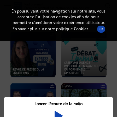
Radio-immo.fr
Premiere webradio d'information immobiliere
En poursuivant votre navigation sur notre site, vous
acceptez l’utilisation de cookies afin de nous
PODCASTS
permettre d’améliorer votre expérience utilisateur.
En savoir plus sur notre politique Cookies
OK
CRÉER UNE AGENCE
IMMOBILIÈRE EN 2026 : FOLIE
REVUE DE PRESSE DU 26
OU FORMIDABLE
JUILLET 2026
OPPORTUNITÉ ?
Lancer l'écoute de la radio
CRISE IMMOBILIÈRE, PRIX EN
BAISSE, NOUVELLES