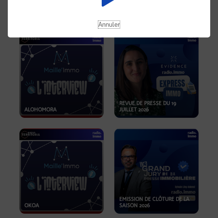
OPPORTUNITÉS… ET SI LE BON
PLAN SE TROUVAIT LÀ OÙ ON
EMISSION SPÉCIALE SIBCA
NE REGARDE PAS ASSEZ ?
2026
Annuler
REVUE DE PRESSE DU 19
ALOHOMORA
JUILLET 2026
EMISSION DE CLÔTURE DE LA
OKOA
SAISON 2026