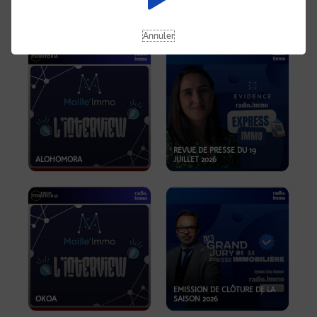
OPPORTUNITÉS… ET SI LE BON
PLAN SE TROUVAIT LÀ OÙ ON
EMISSION SPÉCIALE SIBCA
NE REGARDE PAS ASSEZ ?
2026
Annuler
REVUE DE PRESSE DU 19
ALOHOMORA
JUILLET 2026
EMISSION DE CLÔTURE DE LA
OKOA
SAISON 2026