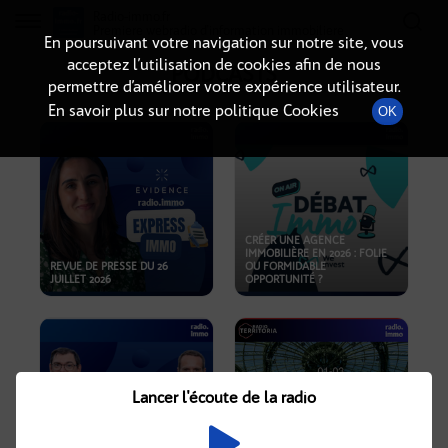
Radio-immo.fr
Premiere webradio d'information immobiliere
En poursuivant votre navigation sur notre site, vous
acceptez l’utilisation de cookies afin de nous
PODCASTS
permettre d’améliorer votre expérience utilisateur.
En savoir plus sur notre politique Cookies
OK
CRÉER UNE AGENCE
IMMOBILIÈRE EN 2026 : FOLIE
REVUE DE PRESSE DU 26
OU FORMIDABLE
JUILLET 2026
OPPORTUNITÉ ?
Lancer l'écoute de la radio
CRISE IMMOBILIÈRE, PRIX EN
BAISSE, NOUVELLES