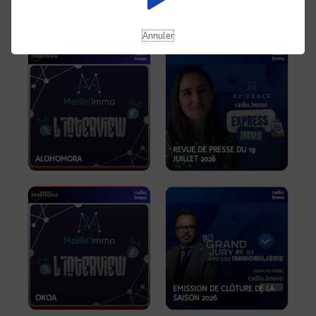
OPPORTUNITÉS… ET SI LE BON
PLAN SE TROUVAIT LÀ OÙ ON
EMISSION SPÉCIALE SIBCA
NE REGARDE PAS ASSEZ ?
2026
Annuler
REVUE DE PRESSE DU 19
ALOHOMORA
JUILLET 2026
EMISSION DE CLÔTURE DE LA
OKOA
SAISON 2026