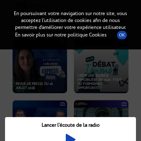
Radio-immo.fr
Premiere webradio d'information immobiliere
En poursuivant votre navigation sur notre site, vous
acceptez l’utilisation de cookies afin de nous
PODCASTS
permettre d’améliorer votre expérience utilisateur.
En savoir plus sur notre politique Cookies
OK
CRÉER UNE AGENCE
IMMOBILIÈRE EN 2026 : FOLIE
REVUE DE PRESSE DU 26
OU FORMIDABLE
JUILLET 2026
OPPORTUNITÉ ?
Lancer l'écoute de la radio
CRISE IMMOBILIÈRE, PRIX EN
BAISSE, NOUVELLES