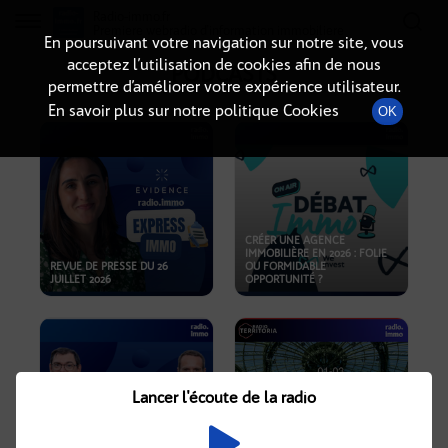
Radio-immo.fr
Premiere webradio d'information immobiliere
En poursuivant votre navigation sur notre site, vous
acceptez l’utilisation de cookies afin de nous
PODCASTS
permettre d’améliorer votre expérience utilisateur.
En savoir plus sur notre politique Cookies
OK
CRÉER UNE AGENCE
IMMOBILIÈRE EN 2026 : FOLIE
REVUE DE PRESSE DU 26
OU FORMIDABLE
JUILLET 2026
OPPORTUNITÉ ?
Lancer l'écoute de la radio
CRISE IMMOBILIÈRE, PRIX EN
BAISSE, NOUVELLES