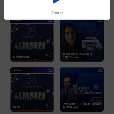
OPPORTUNITÉS… ET SI LE BON
PLAN SE TROUVAIT LÀ OÙ ON
EMISSION SPÉCIALE SIBCA
NE REGARDE PAS ASSEZ ?
2026
Annuler
REVUE DE PRESSE DU 19
ALOHOMORA
JUILLET 2026
EMISSION DE CLÔTURE DE LA
OKOA
SAISON 2026