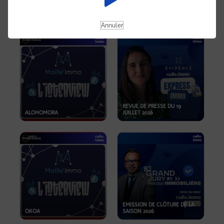
OPPORTUNITÉS… ET SI LE BON
PLAN SE TROUVAIT LÀ OÙ ON
EMISSION SPÉCIALE SIBCA
NE REGARDE PAS ASSEZ ?
2026
Annuler
REVUE DE PRESSE DU 19
ALOHOMORA
JUILLET 2026
EMISSION DE CLÔTURE DE LA
OKOA
SAISON 2026