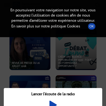
Radio-immo.fr
Premiere webradio d'information immobiliere
En poursuivant votre navigation sur notre site, vous
acceptez l’utilisation de cookies afin de nous
PODCASTS
permettre d’améliorer votre expérience utilisateur.
En savoir plus sur notre politique Cookies
OK
CRÉER UNE AGENCE
IMMOBILIÈRE EN 2026 : FOLIE
REVUE DE PRESSE DU 26
OU FORMIDABLE
JUILLET 2026
OPPORTUNITÉ ?
Lancer l'écoute de la radio
CRISE IMMOBILIÈRE, PRIX EN
BAISSE, NOUVELLES