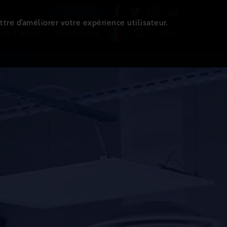
Newsletter
ttre d’améliorer votre expérience utilisateur.
 de l'immo
Evénements
Login