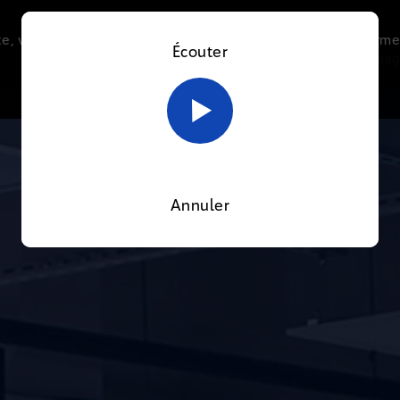
e, vous acceptez l’utilisation de cookies afin de nous perme
Écouter
Le direct
Thématiques
La radio
Le mag
En savoir plus sur notre politique Cookies
OK
Annuler