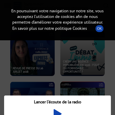
Radio-immo.fr
Premiere webradio d'information immobiliere
En poursuivant votre navigation sur notre site, vous
acceptez l’utilisation de cookies afin de nous
PODCASTS
permettre d’améliorer votre expérience utilisateur.
En savoir plus sur notre politique Cookies
OK
CRÉER UNE AGENCE
IMMOBILIÈRE EN 2026 : FOLIE
REVUE DE PRESSE DU 26
OU FORMIDABLE
JUILLET 2026
OPPORTUNITÉ ?
Lancer l'écoute de la radio
CRISE IMMOBILIÈRE, PRIX EN
BAISSE, NOUVELLES