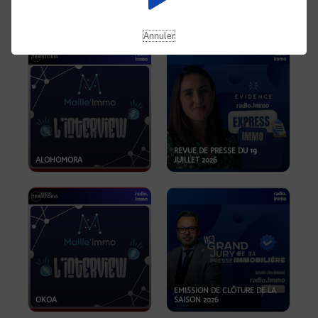
OPPORTUNITÉS… ET SI LE BON
PLAN SE TROUVAIT LÀ OÙ ON
EMISSION SPÉCIALE SIBCA
NE REGARDE PAS ASSEZ ?
2026
Annuler
REVUE DE PRESSE DU 19
ALOHOMORA
JUILLET 2026
EMISSION DE CLÔTURE DE LA
OKOA
SAISON 2026