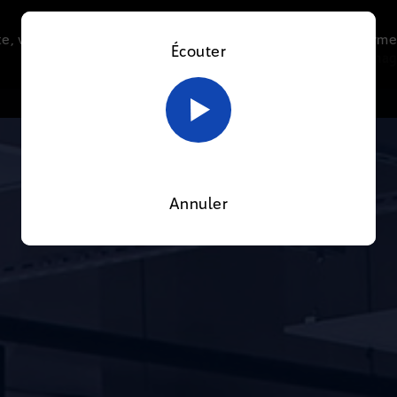
e, vous acceptez l’utilisation de cookies afin de nous perme
Écouter
Le direct
Thématiques
La radio
Le mag
En savoir plus sur notre politique Cookies
OK
Annuler