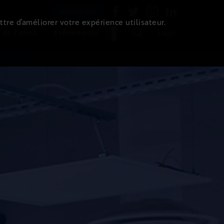
Newsletter
ttre d’améliorer votre expérience utilisateur.
 de l'immo
Evénements
Login