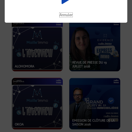
OPPORTUNITÉS… ET SI LE BON
PLAN SE TROUVAIT LÀ OÙ ON
EMISSION SPÉCIALE SIBCA
NE REGARDE PAS ASSEZ ?
2026
Annuler
REVUE DE PRESSE DU 19
ALOHOMORA
JUILLET 2026
EMISSION DE CLÔTURE DE LA
OKOA
SAISON 2026