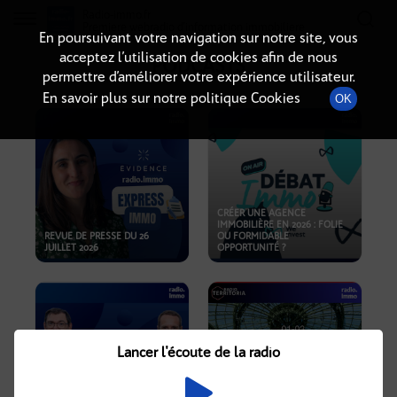
Radio-immo.fr
Premiere webradio d'information immobiliere
En poursuivant votre navigation sur notre site, vous
acceptez l’utilisation de cookies afin de nous
PODCASTS
permettre d’améliorer votre expérience utilisateur.
En savoir plus sur notre politique Cookies
OK
CRÉER UNE AGENCE
IMMOBILIÈRE EN 2026 : FOLIE
REVUE DE PRESSE DU 26
OU FORMIDABLE
JUILLET 2026
OPPORTUNITÉ ?
Lancer l'écoute de la radio
CRISE IMMOBILIÈRE, PRIX EN
BAISSE, NOUVELLES