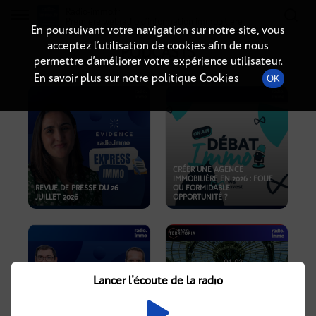
Radio-immo.fr
Premiere webradio d'information immobiliere
En poursuivant votre navigation sur notre site, vous
acceptez l’utilisation de cookies afin de nous
PODCASTS
permettre d’améliorer votre expérience utilisateur.
En savoir plus sur notre politique Cookies
OK
CRÉER UNE AGENCE
IMMOBILIÈRE EN 2026 : FOLIE
REVUE DE PRESSE DU 26
OU FORMIDABLE
JUILLET 2026
OPPORTUNITÉ ?
Lancer l'écoute de la radio
CRISE IMMOBILIÈRE, PRIX EN
BAISSE, NOUVELLES