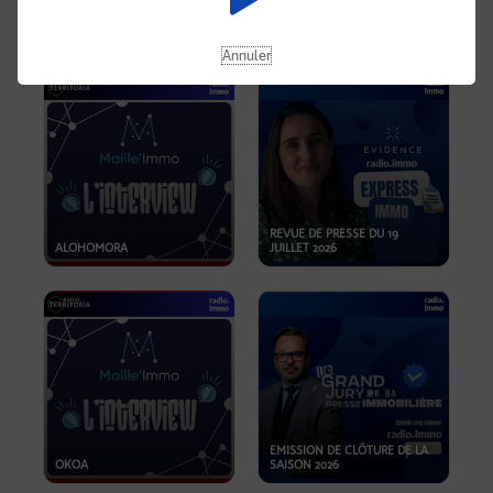
OPPORTUNITÉS… ET SI LE BON
PLAN SE TROUVAIT LÀ OÙ ON
EMISSION SPÉCIALE SIBCA
NE REGARDE PAS ASSEZ ?
2026
Annuler
REVUE DE PRESSE DU 19
ALOHOMORA
JUILLET 2026
EMISSION DE CLÔTURE DE LA
OKOA
SAISON 2026