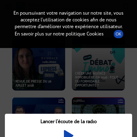
Radio-immo.fr
Premiere webradio d'information immobiliere
En poursuivant votre navigation sur notre site, vous
acceptez l’utilisation de cookies afin de nous
PODCASTS
permettre d’améliorer votre expérience utilisateur.
En savoir plus sur notre politique Cookies
OK
CRÉER UNE AGENCE
IMMOBILIÈRE EN 2026 : FOLIE
REVUE DE PRESSE DU 26
OU FORMIDABLE
JUILLET 2026
OPPORTUNITÉ ?
Lancer l'écoute de la radio
CRISE IMMOBILIÈRE, PRIX EN
BAISSE, NOUVELLES