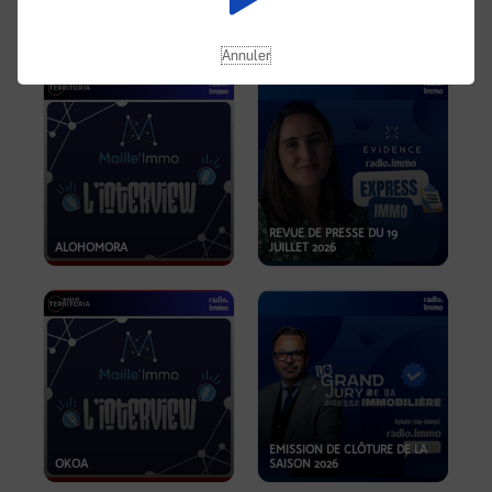
OPPORTUNITÉS… ET SI LE BON
PLAN SE TROUVAIT LÀ OÙ ON
EMISSION SPÉCIALE SIBCA
NE REGARDE PAS ASSEZ ?
2026
Annuler
REVUE DE PRESSE DU 19
ALOHOMORA
JUILLET 2026
EMISSION DE CLÔTURE DE LA
OKOA
SAISON 2026