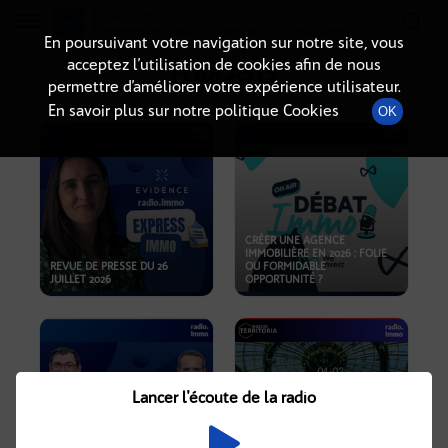
Radio-immo.fr
Premiere webradio d'information immobiliere
En poursuivant votre navigation sur notre site, vous
acceptez l’utilisation de cookies afin de nous
PODCASTS
permettre d’améliorer votre expérience utilisateur.
En savoir plus sur notre politique Cookies
OK
CRÉER UNE AGENCE
IMMOBILIÈRE EN 2026 : FOLIE
REVUE DE PRESSE DU 26
OU FORMIDABLE
JUILLET 2026
OPPORTUNITÉ ?
Lancer l'écoute de la radio
CRISE IMMOBILIÈRE, PRIX EN
BAISSE, NOUVELLES