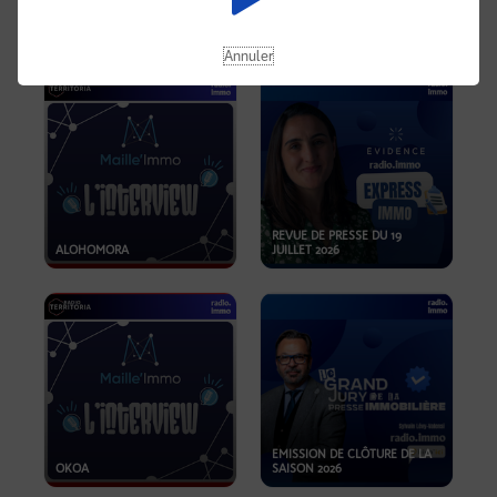
OPPORTUNITÉS… ET SI LE BON
PLAN SE TROUVAIT LÀ OÙ ON
EMISSION SPÉCIALE SIBCA
NE REGARDE PAS ASSEZ ?
2026
Annuler
REVUE DE PRESSE DU 19
ALOHOMORA
JUILLET 2026
EMISSION DE CLÔTURE DE LA
OKOA
SAISON 2026