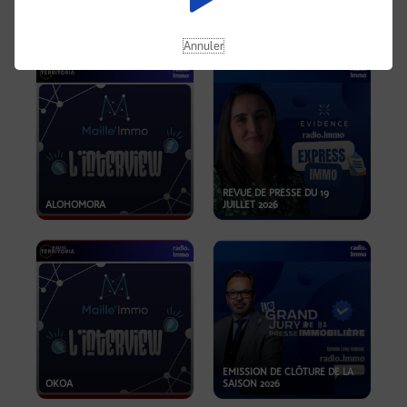
OPPORTUNITÉS… ET SI LE BON
PLAN SE TROUVAIT LÀ OÙ ON
EMISSION SPÉCIALE SIBCA
NE REGARDE PAS ASSEZ ?
2026
Annuler
REVUE DE PRESSE DU 19
ALOHOMORA
JUILLET 2026
EMISSION DE CLÔTURE DE LA
OKOA
SAISON 2026