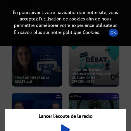
Radio-immo.fr
Premiere webradio d'information immobiliere
En poursuivant votre navigation sur notre site, vous
acceptez l’utilisation de cookies afin de nous
PODCASTS
permettre d’améliorer votre expérience utilisateur.
En savoir plus sur notre politique Cookies
OK
CRÉER UNE AGENCE
IMMOBILIÈRE EN 2026 : FOLIE
REVUE DE PRESSE DU 26
OU FORMIDABLE
JUILLET 2026
OPPORTUNITÉ ?
Lancer l'écoute de la radio
CRISE IMMOBILIÈRE, PRIX EN
BAISSE, NOUVELLES