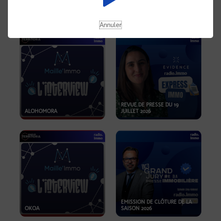
OPPORTUNITÉS… ET SI LE BON
PLAN SE TROUVAIT LÀ OÙ ON
EMISSION SPÉCIALE SIBCA
NE REGARDE PAS ASSEZ ?
2026
Annuler
REVUE DE PRESSE DU 19
ALOHOMORA
JUILLET 2026
EMISSION DE CLÔTURE DE LA
OKOA
SAISON 2026