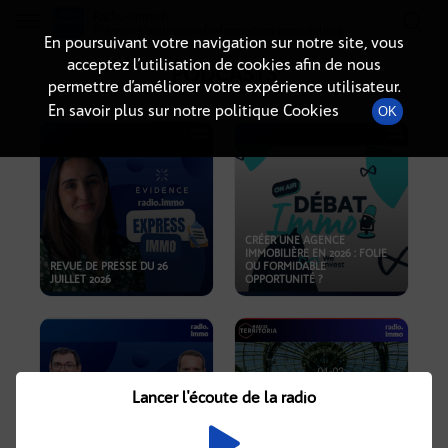
Radio-immo.fr
Premiere webradio d'information immobiliere
En poursuivant votre navigation sur notre site, vous
acceptez l’utilisation de cookies afin de nous
PODCASTS
permettre d’améliorer votre expérience utilisateur.
En savoir plus sur notre politique Cookies
OK
CRÉER UNE AGENCE
IMMOBILIÈRE EN 2026 : FOLIE
REVUE DE PRESSE DU 26
OU FORMIDABLE
JUILLET 2026
OPPORTUNITÉ ?
Lancer l'écoute de la radio
CRISE IMMOBILIÈRE, PRIX EN
BAISSE, NOUVELLES