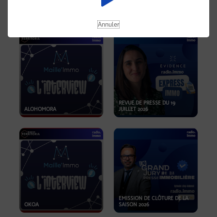
OPPORTUNITÉS… ET SI LE BON
PLAN SE TROUVAIT LÀ OÙ ON
EMISSION SPÉCIALE SIBCA
NE REGARDE PAS ASSEZ ?
2026
Annuler
REVUE DE PRESSE DU 19
ALOHOMORA
JUILLET 2026
EMISSION DE CLÔTURE DE LA
OKOA
SAISON 2026