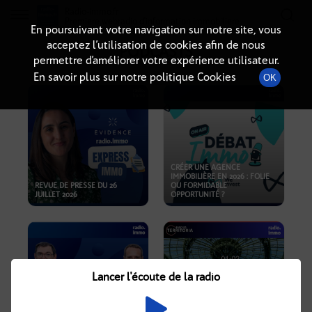
Radio-immo.fr
Premiere webradio d'information immobiliere
En poursuivant votre navigation sur notre site, vous
acceptez l’utilisation de cookies afin de nous
PODCASTS
permettre d’améliorer votre expérience utilisateur.
En savoir plus sur notre politique Cookies
OK
CRÉER UNE AGENCE
IMMOBILIÈRE EN 2026 : FOLIE
REVUE DE PRESSE DU 26
OU FORMIDABLE
JUILLET 2026
OPPORTUNITÉ ?
Lancer l'écoute de la radio
CRISE IMMOBILIÈRE, PRIX EN
BAISSE, NOUVELLES